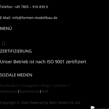
Telefon: +49 7805 – 916 839 0
E-Mail: info@formen-modellbau.de
MENÜ
Menü
ZERTIFIZIERUNG
Unser Betrieb ist nach ISO 9001 zertifiziert
SOZIALE MEDIEN
Facebook-f
Instagram
Xing
Linkedin
Impressum
|
Datenschutz
|
AGB
Copyright © 2026 Powered by Bahr GmbH Co. KG